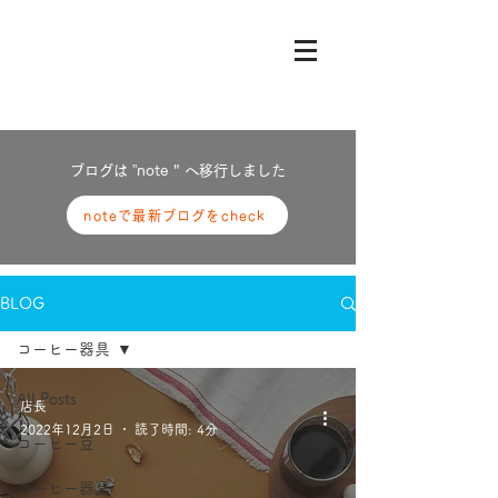
ブログは ”note " へ
移行しました
noteで最新ブログをcheck
BLOG
コーヒー器具
All Posts
店長
2022年12月2日
読了時間: 4分
コーヒー豆
コーヒー器具