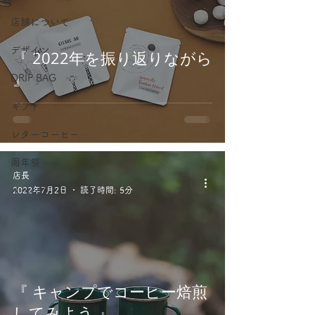
店舗について
デザイン
『 2022年を振り返りながら
』
DRIP BAG
ギフト
レターコーヒー
周年祭
店長
イベント
2022年7月2日
読了時間: 5分
『 キャンプでコーヒー焙煎
してみよう 』