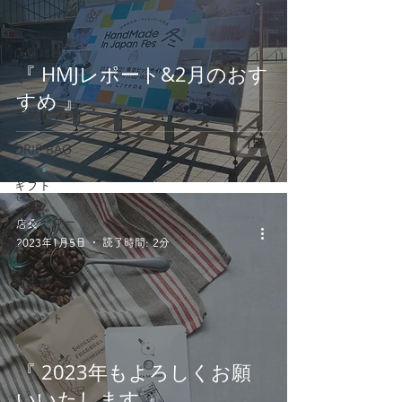
具
店舗につい
『 HMJレポート&2月のおす
て
すめ 』
デザイン
DRIP BAG
ギフト
レターコー
店長
2023年1月5日
読了時間: 2分
ヒー
周年祭
イベント
『 2023年もよろしくお願
いいたします 』