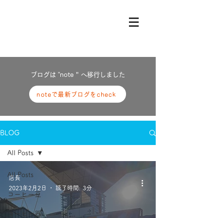
ブログは ”note " へ
移行しました
noteで最新ブログをcheck
BLOG
All Posts
All Posts
店長
2023年2月2日
読了時間: 3分
コーヒー豆
コーヒー器