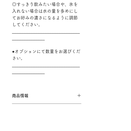
◎すっきり飲みたい場合や、氷を
入れない場合は水の量を多めにし
てお好みの濃さになるように調節
してください。
_____________________________
______________
●オプションにて数量をお選びくだ
さい。
_____________________________
______________
商品情報
【原材料名】アイスコーヒーブレン
返品・返金ポリシー
ド
【原産国】インドネシア・コロンビ
商品の性質上、お客様のご都合によ
ア他
配送について
る 返品・交換はお断りしています。
【内容量】1袋10g (1杯分)