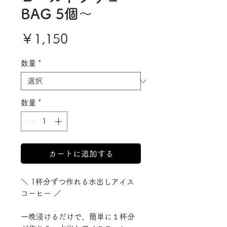
BAG 5個〜
価
￥1,150
格
数量
*
数量
*
カートに追加する
＼ 1杯分ずつ作れる水出しアイス
コーヒー ／
一晩浸けるだけで、簡単に１杯分