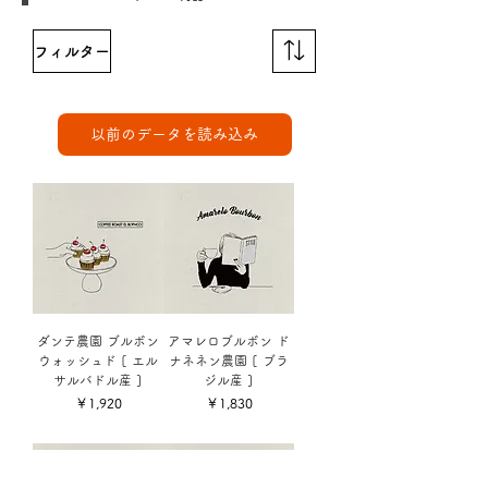
フィルター
以前のデータを読み込み
ダンテ農園 ブルボン
アマレロブルボン ド
ウォッシュド [ エル
ナネネン農園 [ ブラ
サルバドル産 ]
ジル産 ]
価格
価格
￥1,920
￥1,830